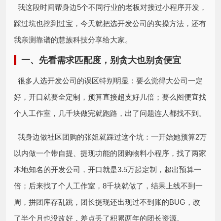
我这段时间帮身边5个不同行业的老板对接过小程序开发，
踩过坑也挖到过宝，今天就把选开发公司的实操方法，还有
我亲测靠谱的慧族科技分享给大家。
一、先看需求匹配度，别贪大也别贪便宜
很多人选开发公司的误区特别明显：要么觉得大公司一定
好，开口就要全定制，预算直接超支好几倍；要么图便宜找
个人工作室，几千块做完就跑路，出了问题连人都找不到。
我身边做社区团购的张姐就踩过这个坑：一开始她预算2万
以内做一个带自提、提现功能的团购物料小程序，找了两家
本地知名的开发公司，开口就是3.5万起定制，超出预算一
倍；后来找了个人工作室，8千块就做了，结果上线不到一
周，拼团库存乱跳，团长提现还出现过不到账的BUG，改
了半个月也没改好，差点丢了积累两年的团长资源。