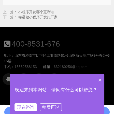
上一篇：
小程序开发哪个更靠谱
下一篇：
靠谱做小程序开发的厂家
400-8531-676
地址：山东省济南市历下区工业南路61号山钢新天地广场9号办公楼
15层
手机：
15562588153
邮箱：
632180256@qq.com
×
欢迎来到本网站，请问有什么可以帮您？
Copyright © 2026
版权所有 © 2015-2021.山东慧族软件开发有限公
现在咨询
稍后再说
司
网站Sitemap
备案号:鲁ICP备18028907号-1
在线咨询