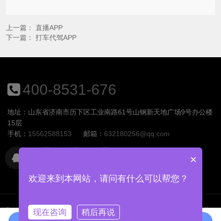
上一篇：
直播APP
下一篇：
打车代驾APP
400-8531-676
地址：山东省济南市历下区工业南路61号山钢新天地广场9号办公楼
15层
手机：
15562588153
邮箱：
632180256@qq.com
×
欢迎来到本网站，请问有什么可以帮您？
Copyright © 2026
版权所有 © 2015-2021.山东慧族软件开发有限公
现在咨询
稍后再说
司
网站Sitemap
备案号:鲁ICP备18028907号-1